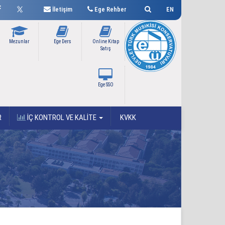
İletişim
Ege Rehber
EN
Mezunlar
Ege Ders
Online Kitap
Satış
Ege SSO
R
İÇ KONTROL VE KALİTE
KVKK