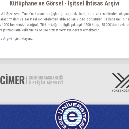
Kütüphane ve Görsel - İşitsel İhtisas Arşivi
u Ali Rıza Avni Tınaz'ın kuruma bağışladığı taş plak, bant, nota ve resimlerden oluşma
an araştırmaları ve sanatsal aktivitelerden elde edilen video görüntüleri ile kapsamlı bir
1000 benzersiz fotoğraf, Türk müziği ile ilgili yaklaşık 1500 kitap, 35.000'den fazla es
aştırmacıların kullanımına online hizmet vermeye devam etmektedir.
as Arşivi
için tıklayınız.